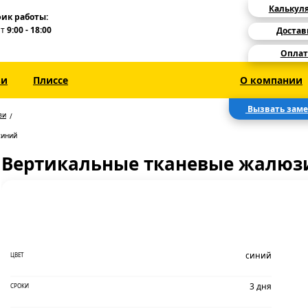
Калькул
ик работы:
Пт
9:00 - 18:00
Достав
Оплат
зи
Плиссе
О компании
Вызвать зам
зи
синий
Вертикальные тканевые жалюзи
синий
ЦВЕТ
3 дня
СРОКИ