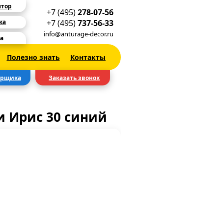
ятор
+7 (495)
278-07-56
+7 (495)
737-56-33
ка
info@anturage-decor.ru
а
Полезно знать
Контакты
ерщика
Заказать звонок
 Ирис 30 синий