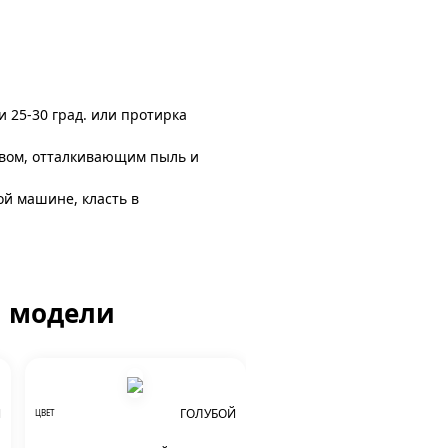
и 25-30 град. или протирка
авом, отталкивающим пыль и
ой машине, класть в
й модели
Й
ГОЛУБОЙ
ЦВЕТ