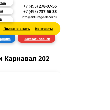
ятор
+7 (495)
278-07-56
+7 (495)
737-56-33
ка
info@anturage-decor.ru
а
Полезно знать
Контакты
ерщика
Заказать звонок
 Карнавал 202