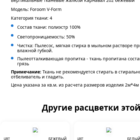
Вертикальные тканевые жалюзи Карнавал 202 бежевый
Модель: Foroom V-Form
Категория ткани: 4
Состав ткани: полиэстр 100%
Светопроницаемость: 50%
Чистка: Пылесос, мягкая стирка в мыльном растворе пр
влажной губкой.
Пылеотталкивающая пропитка - ткань пропитана сост
грязь
Примечание:
Ткань не рекомендуется стирать в стиральн
отбеливатель и гладить.
Цена указана за кв.м. из расчета размеров изделия 2м*4м
Другие расцветки это
БЕЖЕВЫЙ
БЕЛЫ
ЦВЕТ
ЦВЕТ