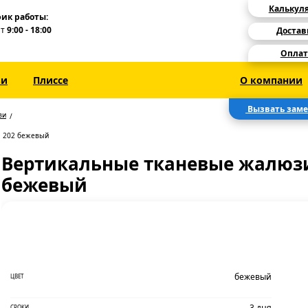
Калькул
ик работы:
Пт
9:00 - 18:00
Достав
Оплат
зи
Плиссе
О компании
Вызвать зам
зи
л 202 бежевый
Вертикальные тканевые жалюзи
бежевый
бежевый
ЦВЕТ
3 дня
СРОКИ