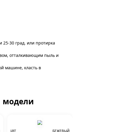
и 25-30 град. или протирка
авом, отталкивающим пыль и
ой машине, класть в
й модели
Й
БЕЖЕВЫЙ
ЦВЕТ