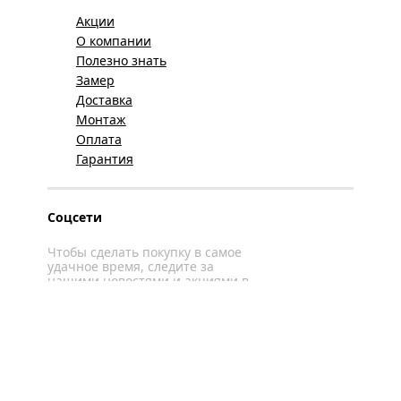
Акции
О компании
Полезно знать
Замер
Доставка
Монтаж
Оплата
Гарантия
Соцсети
Чтобы сделать покупку в самое
удачное время, следите за
нашими новостями и акциями в
соцсетях
Вконтакте
YouTube
WhatsApp