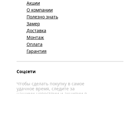
Акции
О компании
Полезно знать
Замер
Доставка
Монтаж
Оплата
Гарантия
Соцсети
Чтобы сделать покупку в самое
удачное время, следите за
нашими новостями и акциями в
соцсетях
Вконтакте
YouTube
WhatsApp
Политика конфиденциальности