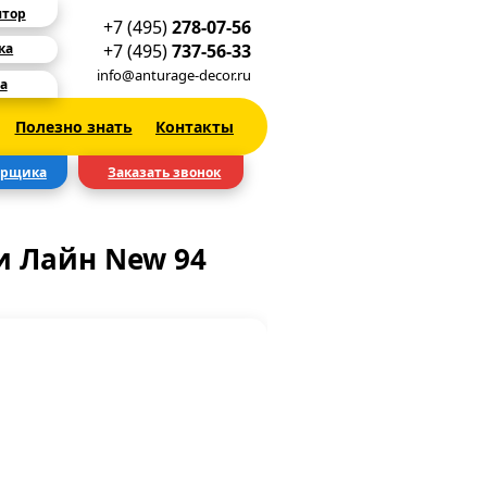
ятор
+7 (495)
278-07-56
+7 (495)
737-56-33
ка
info@anturage-decor.ru
а
Полезно знать
Контакты
ерщика
Заказать звонок
 Лайн New 94