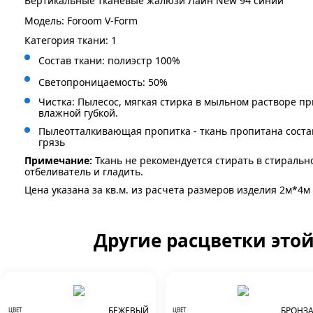
Вертикальные тканевые жалюзи Лайн New 94 синий
Модель: Foroom V-Form
Категория ткани: 1
Состав ткани: полиэстр 100%
Светопроницаемость: 50%
Чистка: Пылесос, мягкая стирка в мыльном растворе пр
влажной губкой.
Пылеотталкивающая пропитка - ткань пропитана сост
грязь
Примечание:
Ткань не рекомендуется стирать в стиральн
отбеливатель и гладить.
Цена указана за кв.м. из расчета размеров изделия 2м*4м
Другие расцветки это
БЕЖЕВЫЙ
БРОНЗ
ЦВЕТ
ЦВЕТ