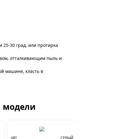
и 25-30 град. или протирка
авом, отталкивающим пыль и
ой машине, класть в
й модели
А
СЕРЫЙ
ЦВЕТ