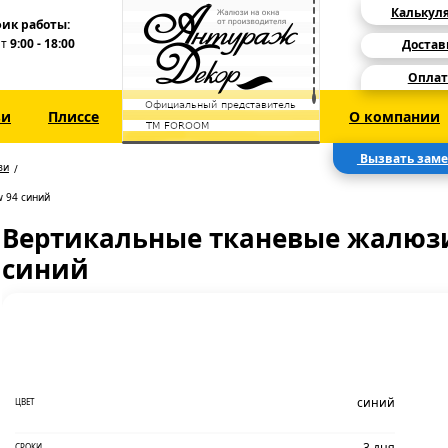
Калькул
ик работы:
Пт
9:00 - 18:00
Достав
Оплат
зи
Плиссе
О компании
Вызвать зам
зи
 94 синий
Вертикальные тканевые жалюзи
синий
синий
ЦВЕТ
3 дня
СРОКИ