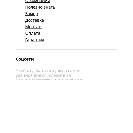
О компании
Полезно знать
Замер
Доставка
Монтаж
Оплата
Гарантия
Соцсети
Чтобы сделать покупку в самое
удачное время, следите за
нашими новостями и акциями в
соцсетях
Вконтакте
YouTube
WhatsApp
Политика конфиденциальности
Карта сайта