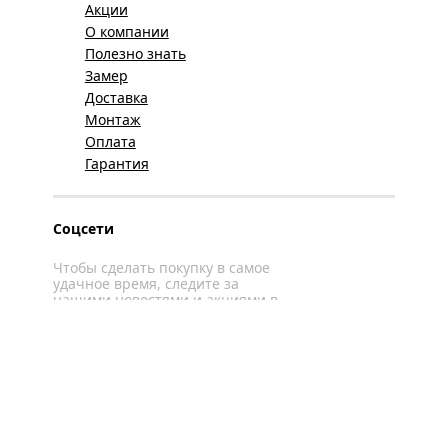
Акции
О компании
Полезно знать
Замер
Доставка
Монтаж
Оплата
Гарантия
Соцсети
Чтобы сделать покупку в самое
удачное время, следите за
нашими новостями и акциями в
соцсетях
Вконтакте
YouTube
WhatsApp
Политика конфиденциальности