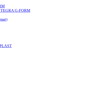
ORM
 INTEGRA G-FORM
ные)
 PLAST