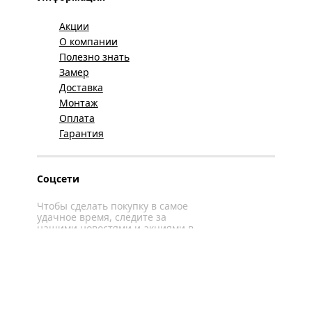
Акции
О компании
Полезно знать
Замер
Доставка
Монтаж
Оплата
Гарантия
Соцсети
Чтобы сделать покупку в самое
удачное время, следите за
нашими новостями и акциями в
соцсетях
Вконтакте
YouTube
WhatsApp