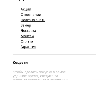
Акции
О компании
Полезно знать
Замер
Доставка
Монтаж
Оплата
Гарантия
Соцсети
Чтобы сделать покупку в самое
удачное время, следите за
нашими новостями и акциями в
соцсетях
Вконтакте
YouTube
WhatsApp