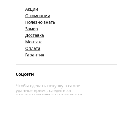
Акции
О компании
Полезно знать
Замер
Доставка
Монтаж
Оплата
Гарантия
Соцсети
Чтобы сделать покупку в самое
удачное время, следите за
нашими новостями и акциями в
соцсетях
Вконтакте
YouTube
WhatsApp