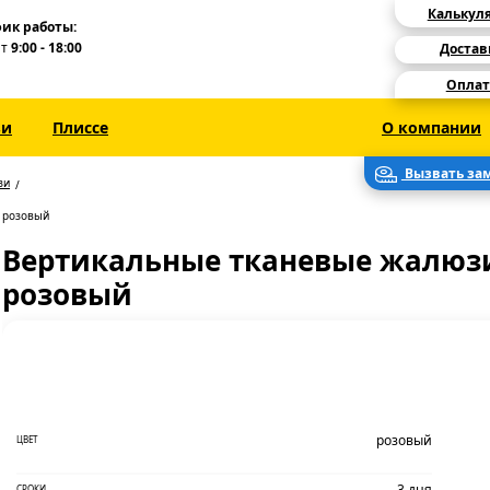
Калькул
ик работы:
Пт
9:00 - 18:00
Достав
Оплат
зи
Плиссе
О компании
Вызвать за
зи
 розовый
Вертикальные тканевые жалюзи
розовый
розовый
ЦВЕТ
3 дня
СРОКИ