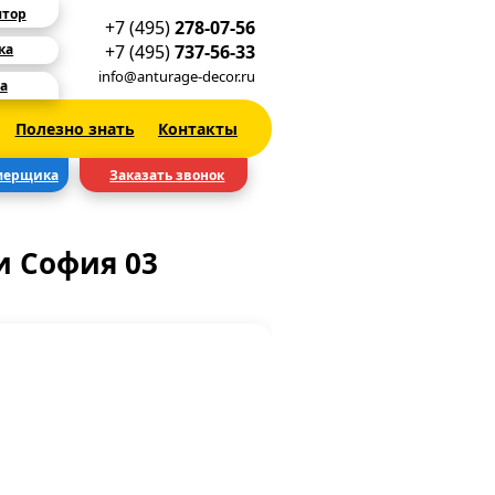
ятор
+7 (495)
278-07-56
+7 (495)
737-56-33
ка
info@anturage-decor.ru
а
Полезно знать
Контакты
мерщика
Заказать звонок
 София 03