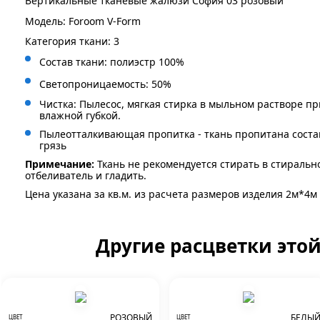
Вертикальные тканевые жалюзи София 03 розовый
Модель: Foroom V-Form
Категория ткани: 3
Состав ткани: полиэстр 100%
Светопроницаемость: 50%
Чистка: Пылесос, мягкая стирка в мыльном растворе пр
влажной губкой.
Пылеотталкивающая пропитка - ткань пропитана сост
грязь
Примечание:
Ткань не рекомендуется стирать в стиральн
отбеливатель и гладить.
Цена указана за кв.м. из расчета размеров изделия 2м*4м
Другие расцветки это
РОЗОВЫЙ
БЕЛЫ
ЦВЕТ
ЦВЕТ