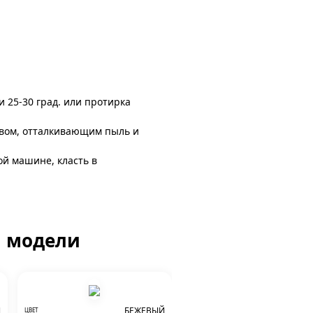
и 25-30 град. или протирка
авом, отталкивающим пыль и
ой машине, класть в
й модели
Й
БЕЖЕВЫЙ
ЦВЕТ