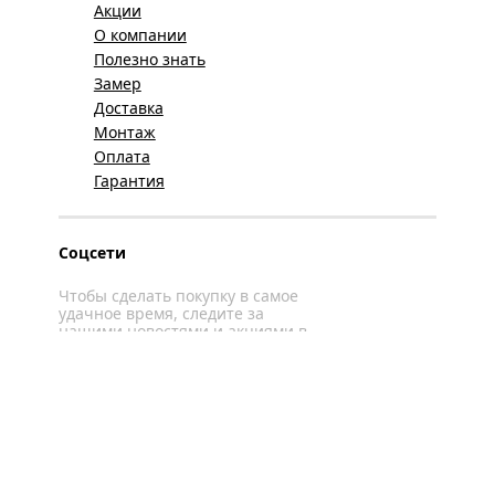
Акции
О компании
Полезно знать
Замер
Доставка
Монтаж
Оплата
Гарантия
Соцсети
Чтобы сделать покупку в самое
удачное время, следите за
нашими новостями и акциями в
соцсетях
Вконтакте
YouTube
WhatsApp
Политика конфиденциальности