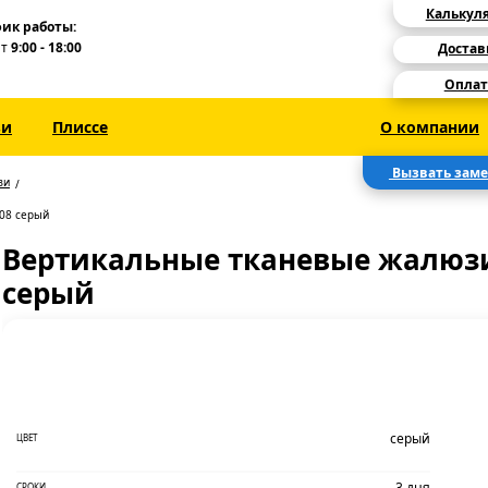
Калькул
ик работы:
Пт
9:00 - 18:00
Достав
Оплат
зи
Плиссе
О компании
Вызвать зам
зи
08 серый
Вертикальные тканевые жалюзи
серый
серый
ЦВЕТ
3 дня
СРОКИ