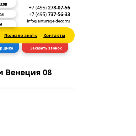
ятор
+7 (495)
278-07-56
+7 (495)
737-56-33
ка
info@anturage-decor.ru
а
Полезно знать
Контакты
ерщика
Заказать звонок
 Венеция 08