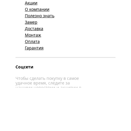
Акции
О компании
Полезно знать
Замер
Доставка
Монтаж
Оплата
Гарантия
Соцсети
Чтобы сделать покупку в самое
удачное время, следите за
нашими новостями и акциями в
соцсетях
Вконтакте
YouTube
WhatsApp
Политика конфиденциальности