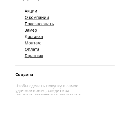
Акции
О компании
Полезно знать
Замер
Доставка
Монтаж
Оплата
Гарантия
Соцсети
Чтобы сделать покупку в самое
удачное время, следите за
нашими новостями и акциями в
соцсетях
Вконтакте
YouTube
WhatsApp