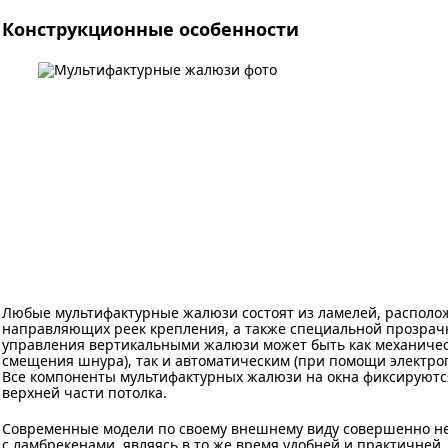
Конструкционные особенности
Любые мультифактурные жалюзи состоят из ламелей, располож
направляющих реек крепления, а также специальной прозрач
управления вертикальными жалюзи может быть как механиче
смещения шнура), так и автоматическим (при помощи электроп
Все компоненты мультифактурных жалюзи на окна фиксируются
верхней части потолка.
Современные модели по своему внешнему виду совершенно н
с ламбрекенами, являясь в то же время удобней и практичней