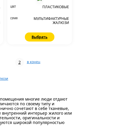
А
ПЛАСТИКОВЫЕ
ЦВЕТ
Е
МУЛЬТИФАКТУРНЫЕ
СЕРИЯ
И
ЖАЛЮЗИ
Выбрать
2
в конец
алюзи
о помещения многие люди отдают
ичаются по своему типу и
нично сочетают в себе тканевые,
 внутренний интерьер жилого или
тельности, оригинальности и
зуются широкой популярностью