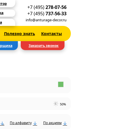
ятор
+7 (495)
278-07-56
+7 (495)
737-56-33
ка
info@anturage-decor.ru
а
Полезно знать
Контакты
ерщика
Заказать звонок
50%
По алфавиту
По акциям