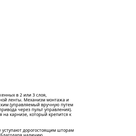
енных в 2 или 3 слоя,
ной ленты. Механизм монтажа и
ским (управляемый вручную путем
ривода через пульт управления).
 на карнизе, который крепится к
е уступают дорогостоящим шторам
. Благодаря наличию