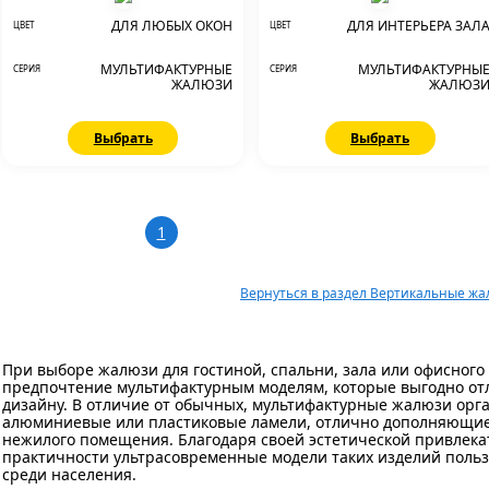
ДЛЯ ЛЮБЫХ ОКОН
ДЛЯ ИНТЕРЬЕРА ЗАЛ
ЦВЕТ
ЦВЕТ
МУЛЬТИФАКТУРНЫЕ
МУЛЬТИФАКТУРНЫ
СЕРИЯ
СЕРИЯ
ЖАЛЮЗИ
ЖАЛЮЗ
Выбрать
Выбрать
1
Вернуться в раздел Вертикальные ж
При выборе жалюзи для гостиной, спальни, зала или офисног
предпочтение мультифактурным моделям, которые выгодно отл
дизайну. В отличие от обычных, мультифактурные жалюзи орга
алюминиевые или пластиковые ламели, отлично дополняющие
нежилого помещения. Благодаря своей эстетической привлека
практичности ультрасовременные модели таких изделий поль
среди населения.