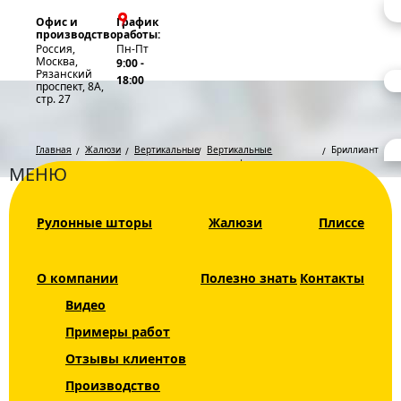
Офис и
График
производство
работы:
Россия,
Пн-Пт
Москва,
9:00 -
Рязанский
18:00
проспект, 8А,
стр. 27
Главная
Жалюзи
Вертикальные
Вертикальные
Бриллиант
жалюзи
мультифактурные
МЕНЮ
жалюзи
Мультифакт
Каталог
Рулонные шторы
Жалюзи
Плиссе
Жалюзи
Жалюзи
Бриллиант
Рулонные шторы
О компании
Полезно знать
Контакты
Видео
Горизонтальные
жалюзи
Примеры работ
Отзывы клиентов
Вертикальные
ЦВЕТ
жалюзи
Производство