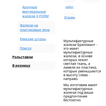
Арочные
работ
вертикальные
жалюзи V-FORM
Отзывы
Жалюзи на
пластиковые окна
Римские шторы
Мультифактурные
жалюзи Бриллиант -
Плиссе
это макет
мультифактурных
жалюзи, в основе
Рольставни
которых лежит
светлая ткань, а
В розницу
ламели из пластика,
которые уменьшаются
в высоту слева -
направо.
Мы изготовим макет
мультифактурных
жалюзи под ваши
предпочтения
бесплатно.