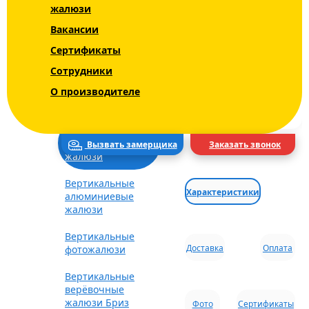
жалюзи
СРОКИ
Вертикальные
тканевые жалюзи
Вакансии
V-FORM
ДОСТАВКА
Сертификаты
Вертикальные
Сотрудники
ВИД ДОСТАВКИ
пластиковые
жалюзи V-FORM
О производителе
ГОРОД
PLAST
Вертикальные
мультифактурные
Вызвать замерщика
Заказать звонок
жалюзи
Вертикальные
Характеристики
алюминиевые
жалюзи
Вертикальные
Доставка
Оплата
фотожалюзи
Вертикальные
верёвочные
жалюзи Бриз
Фото
Сертификаты