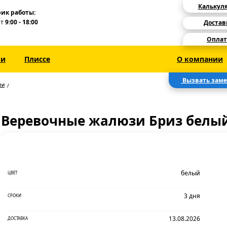
Калькул
ик работы:
Пт
9:00 - 18:00
Достав
Оплат
зи
Плиссе
О компании
Вызвать зам
зи
Веревочные жалюзи Бриз белы
белый
ЦВЕТ
3 дня
СРОКИ
13.08.2026
ДОСТАВКА