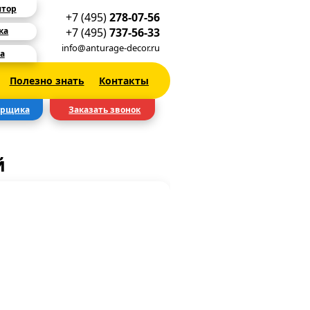
ятор
+7 (495)
278-07-56
+7 (495)
737-56-33
ка
info@anturage-decor.ru
а
Полезно знать
Контакты
ерщика
Заказать звонок
й