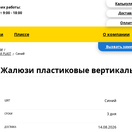
Калькул
ик работы:
Пт
9:00 - 18:00
Достав
Оплат
зи
Плиссе
О компании
Вызвать зам
зи
M PLAST
Синий
Жалюзи пластиковые вертикал
Синий
ЦВЕТ
3 дня
СРОКИ
14.08.2026
ДОСТАВКА