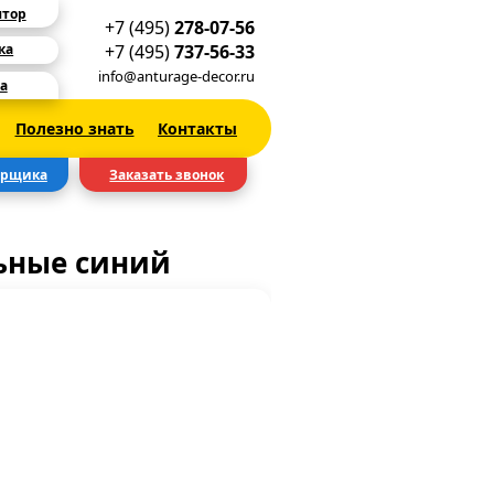
ятор
+7 (495)
278-07-56
+7 (495)
737-56-33
ка
info@anturage-decor.ru
а
Полезно знать
Контакты
ерщика
Заказать звонок
ьные синий