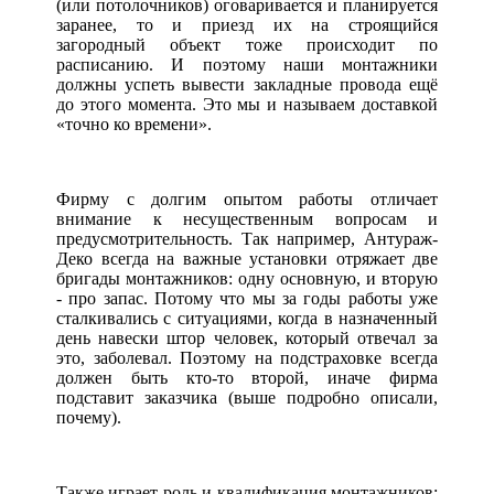
(или потолочников) оговаривается и планируется
заранее, то и приезд их на строящийся
загородный объект тоже происходит по
расписанию. И поэтому наши монтажники
должны успеть вывести закладные провода ещё
до этого момента. Это мы и называем доставкой
«точно ко времени».
Фирму с долгим опытом работы отличает
внимание к несущественным вопросам и
предусмотрительность. Так например, Антураж-
Деко всегда на важные установки отряжает две
бригады монтажников: одну основную, и вторую
- про запас. Потому что мы за годы работы уже
сталкивались с ситуациями, когда в назначенный
день навески штор человек, который отвечал за
это, заболевал. Поэтому на подстраховке всегда
должен быть кто-то второй, иначе фирма
подставит заказчика (выше подробно описали,
почему).
Также играет роль и квалификация монтажников: