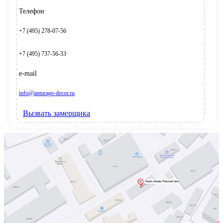
Телефон
+7 (495) 278-07-56
+7 (495) 737-56-33
e-mail
info@anturage-decor.ru
Вызвать замерщика