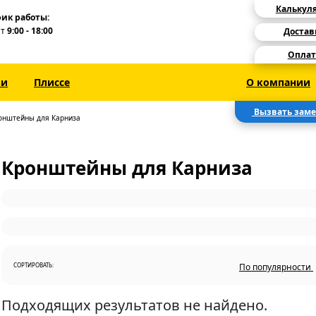
Калькул
ик работы:
Пт
9:00 - 18:00
Достав
Оплат
зи
Плиссе
О компании
Вызвать зам
онштейны для Карниза
Кронштейны для Карниза
СОРТИРОВАТЬ:
По популярности
Подходящих результатов не найдено.