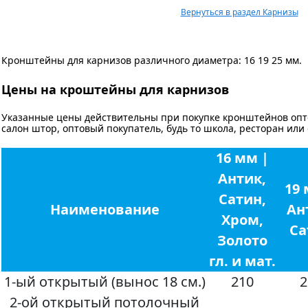
Вернуться в раздел Карнизы
Кронштейны для карнизов различного диаметра: 16 19 25 мм.
Цены на кроштейны для карнизов
Указанные цены действительны при покупке кронштейнов опт
салон штор, оптовый покупатель, будь то школа, ресторан или
16 мм |
Антик,
19 
Сатин,
Наименование
Ан
Хром,
Са
Золото
гл. и мат.
1-ый открытый (вынос 18 см.)
210
2
2-ой открытый потолочный