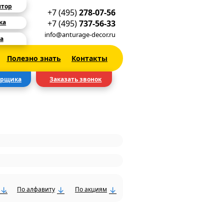
ятор
+7 (495)
278-07-56
+7 (495)
737-56-33
ка
info@anturage-decor.ru
а
Полезно знать
Контакты
ерщика
Заказать звонок
По алфавиту
По акциям