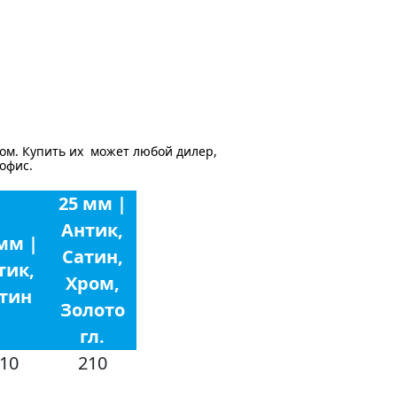
ом. Купить их может любой дилер,
 офис.
25 мм |
Антик,
мм |
Сатин,
тик,
Хром,
тин
Золото
гл.
10
210