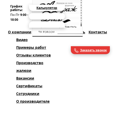
Вызвать замерщика
График
Калькулятор
работы:
Пн-Пт
9:00 -
Рулонные шторы
Жалюзи
Плиссе
18:00
О компании
Полезно знать
Контакты
Видео
Примеры работ
Заказать звонок
Отзывы клиентов
Производство
жалюзи
Вакансии
Сертификаты
Сотрудники
О производителе